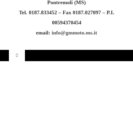
Pontremoli (MS)
CONTATTI
Tel. 0187.833452 – Fax 0187.027097 – P.I.
00594370454
email:
info@gmmoto.ms.it
Toggle
Navigation
Home
Contatti
Privacy Policy
Cookie Policy