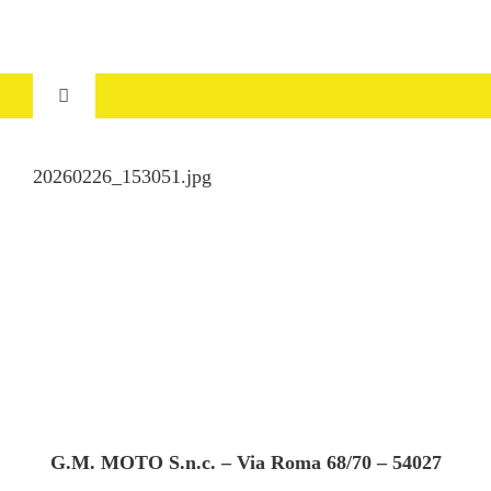
Salta
al
contenuto
Toggle
Navigation
HOME
20260226_153051.jpg
CHI SIAMO
SERVIZI
USATO
DOVE SIAMO
G.M. MOTO S.n.c. – Via Roma 68/70 – 54027