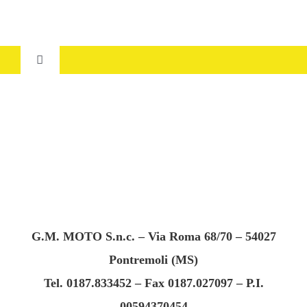
Salta
al
contenuto
Toggle
Navigation
HOME
CHI SIAMO
SERVIZI
USATO
G.M. MOTO S.n.c. – Via Roma 68/70 – 54027
Pontremoli (MS)
DOVE SIAMO
Tel. 0187.833452 – Fax 0187.027097 – P.I.
00594370454