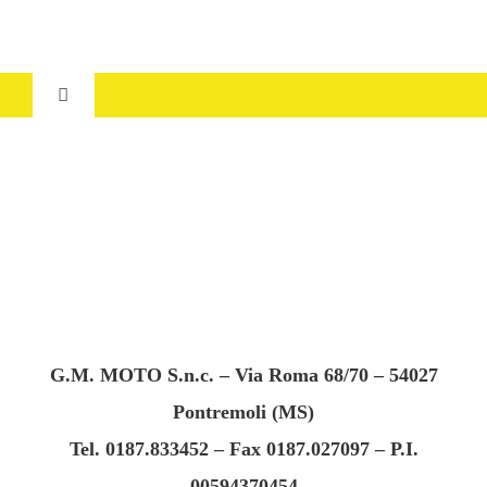
Salta
al
contenuto
Toggle
Navigation
HOME
CHI SIAMO
SERVIZI
USATO
G.M. MOTO S.n.c. – Via Roma 68/70 – 54027
Pontremoli (MS)
DOVE SIAMO
Tel. 0187.833452 – Fax 0187.027097 – P.I.
00594370454