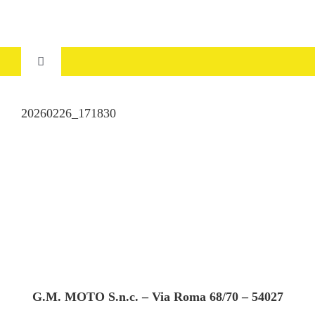
Salta
al
contenuto
Toggle
Navigation
HOME
20260226_171830
CHI SIAMO
SERVIZI
USATO
DOVE SIAMO
G.M. MOTO S.n.c. – Via Roma 68/70 – 54027