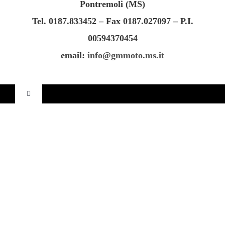
Pontremoli (MS)
CONTATTI
Tel. 0187.833452 – Fax 0187.027097 – P.I.
00594370454
email:
info@gmmoto.ms.it
Toggle
Navigation
Home
Contatti
Privacy Policy
Cookie Policy