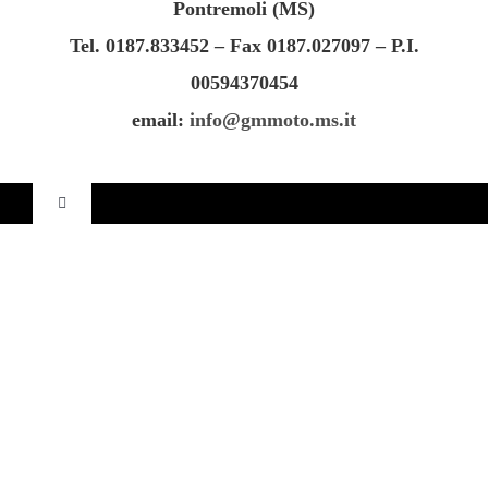
Pontremoli (MS)
CONTATTI
Tel. 0187.833452 – Fax 0187.027097 – P.I.
00594370454
email:
info@gmmoto.ms.it
Toggle
Navigation
Home
Contatti
Privacy Policy
Cookie Policy