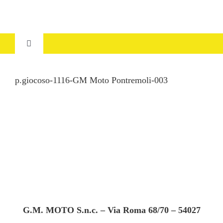
Salta
al
contenuto
Toggle
Navigation
HOME
p.giocoso-1116-GM Moto Pontremoli-003
CHI SIAMO
SERVIZI
USATO
DOVE SIAMO
G.M. MOTO S.n.c. – Via Roma 68/70 – 54027